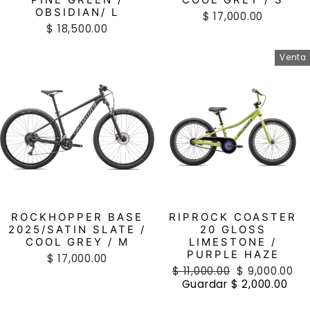
OBSIDIAN/ L
$ 17,000.00
$ 18,500.00
Venta
ROCKHOPPER BASE
RIPROCK COASTER
2025/SATIN SLATE /
20 GLOSS
COOL GREY / M
LIMESTONE /
PURPLE HAZE
$ 17,000.00
Precio
$ 11,000.00
Precio
$ 9,000.00
habitual
Guardar $ 2,000.00
de
oferta