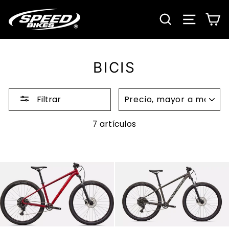
Ir
directamente
BUSCAR
NAVE
C
al
contenido
BICIS
ORDENAR
Filtrar
7 artículos