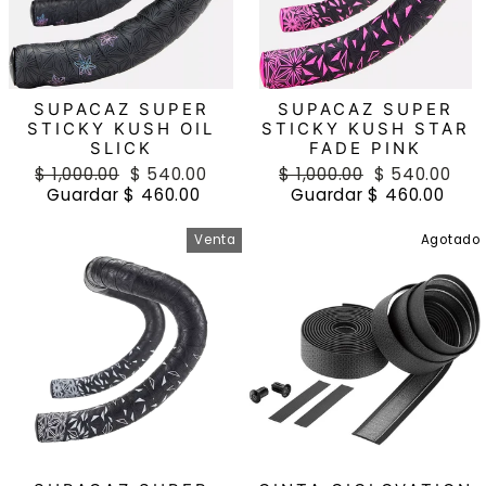
SUPACAZ SUPER
SUPACAZ SUPER
STICKY KUSH OIL
STICKY KUSH STAR
SLICK
FADE PINK
Precio
$ 1,000.00
Precio
$ 540.00
Precio
$ 1,000.00
Precio
$ 540.00
habitual
Guardar $ 460.00
de
habitual
Guardar $ 460.00
de
oferta
oferta
Venta
Agotado