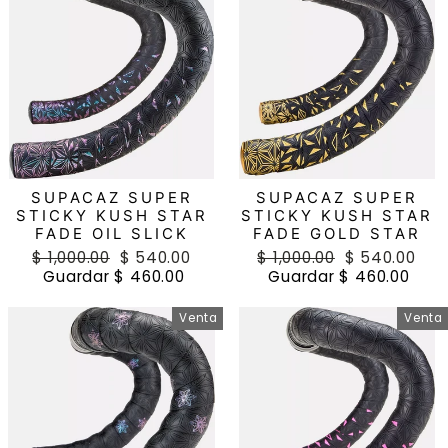
SUPACAZ SUPER
SUPACAZ SUPER
STICKY KUSH STAR
STICKY KUSH STAR
FADE OIL SLICK
FADE GOLD STAR
Precio
$ 1,000.00
Precio
$ 540.00
Precio
$ 1,000.00
Precio
$ 540.00
habitual
Guardar $ 460.00
de
habitual
Guardar $ 460.00
de
oferta
oferta
Venta
Venta