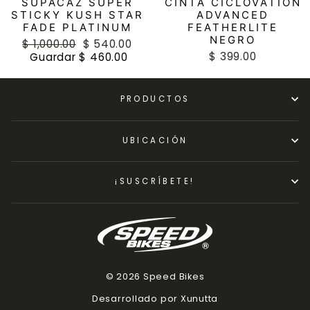
SUPACAZ SUPER
CINTA CICLOVATION
STICKY KUSH STAR
ADVANCED
FADE PLATINUM
FEATHERLITE
NEGRO
Precio
$ 1,000.00
Precio
$ 540.00
$ 399.00
habitual
Guardar $ 460.00
de
oferta
PRODUCTOS
UBICACIÓN
¡SUSCRÍBETE!
© 2026 Speed Bikes
Desarrollado por Xunutta