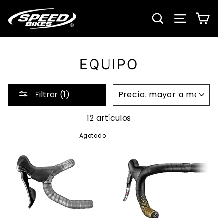
Ir
directamente
BUSCAR
NAVE
C
al
contenido
EQUIPO
ORDENAR
Filtrar (1)
12 artículos
Agotado