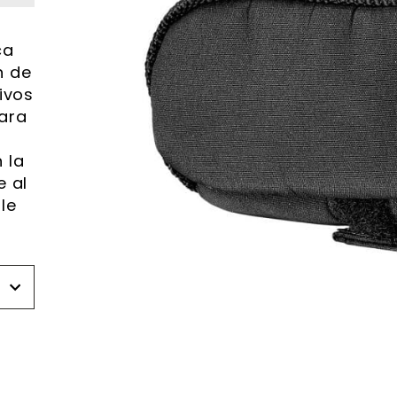
ca
n de
tivos
para
 la
e al
le
r
r