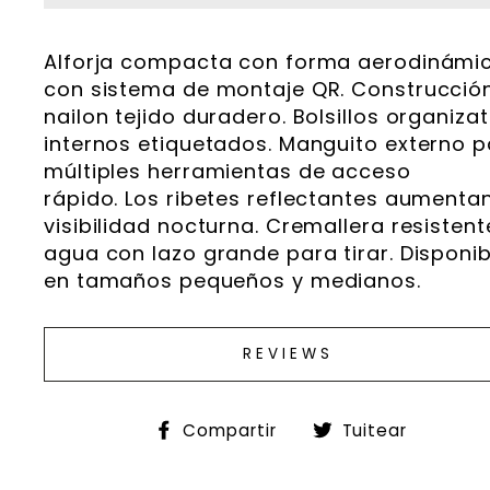
Alforja compacta con forma aerodinámi
con sistema de montaje QR. Construcció
nailon tejido duradero. Bolsillos organiza
internos etiquetados. Manguito externo 
múltiples herramientas de acceso
rápido. Los ribetes reflectantes aumentan
visibilidad nocturna. Cremallera resistent
agua con lazo grande para tirar. Disponib
en tamaños pequeños y medianos.
REVIEWS
Compartir
Tuitea
Compartir
Tuitear
en
en
Facebook
Twitte