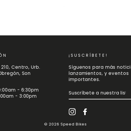
ÓN
¡SUSCRÍBETE!
 210, Centro, Urb.
Síguenos para más notici
 Obregón, Son
lanzamientos, y eventos
importantes.
 9:00am - 6:30pm
SUSCRÍBETE
A
:00am - 3:00pm
NUESTRA
LISTA
DE
Instagram
Facebook
CORREO
© 2026 Speed Bikes