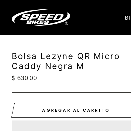
Ir
directamente
B
al
contenido
Bolsa Lezyne QR Micro
Caddy Negra M
Precio
$ 630.00
habitual
AGREGAR AL CARRITO