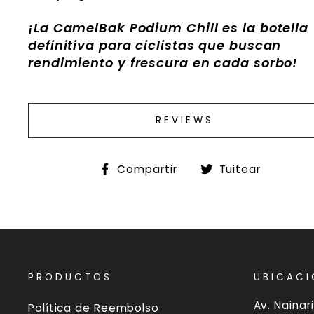
¡La CamelBak Podium Chill es la botella
definitiva para ciclistas que buscan
rendimiento y frescura en cada sorbo!
REVIEWS
Compartir
Tuitea
Compartir
Tuitear
en
en
Facebook
Twitte
PRODUCTOS
UBICACI
Av. Nainari
Política de Reembolso