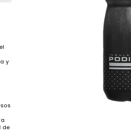
el
ca y
l
esos
ra
d de