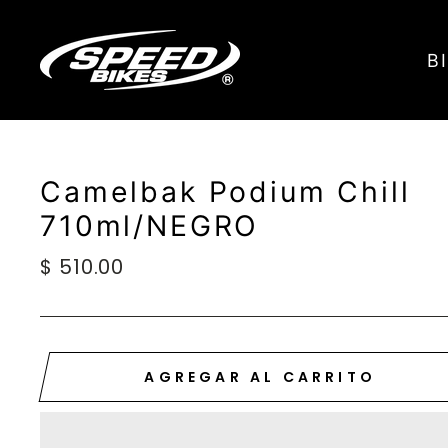
Ir
directamente
B
al
contenido
Camelbak Podium Chill
710ml/NEGRO
Precio
$ 510.00
habitual
AGREGAR AL CARRITO