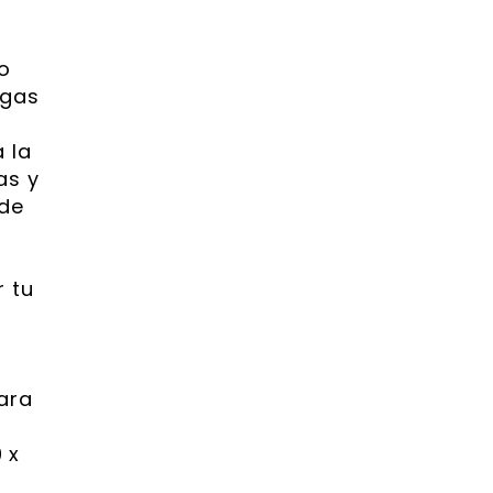
o
ngas
 la
as y
 de
 tu
ara
 x