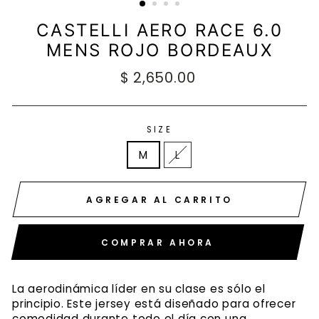
CASTELLI AERO RACE 6.0
MENS ROJO BORDEAUX
Precio
$ 2,650.00
habitual
SIZE
M
L
AGREGAR AL CARRITO
COMPRAR AHORA
La aerodinámica líder en su clase es sólo el
principio. Este jersey está diseñado para ofrecer
comodidad durante todo el día con una