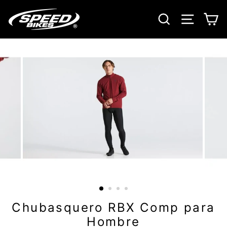
Ir
directamente
BUSCAR
NAVE
C
al
contenido
Chubasquero RBX Comp para
Hombre