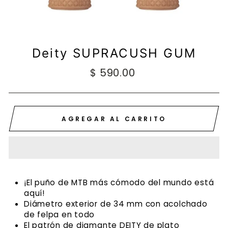
Deity SUPRACUSH GUM
Precio
$ 590.00
habitual
AGREGAR AL CARRITO
¡El puño de MTB más cómodo del mundo está
aquí!
Diámetro exterior de 34 mm con acolchado
de felpa en todo
El patrón de diamante DEITY de plato