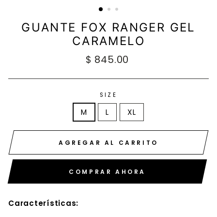
GUANTE FOX RANGER GEL
CARAMELO
Precio
$ 845.00
habitual
SIZE
M
L
XL
AGREGAR AL CARRITO
COMPRAR AHORA
Características: