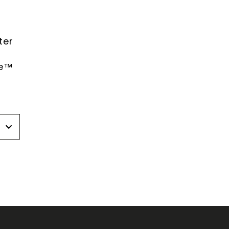
ter
de™
r
r