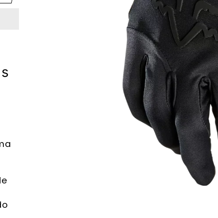
as
lma
de
do