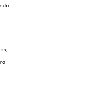
ando
as,
ara