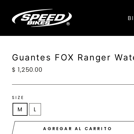
Ir
directamente
B
al
contenido
Guantes FOX Ranger Wat
Precio
$ 1,250.00
habitual
SIZE
M
L
AGREGAR AL CARRITO