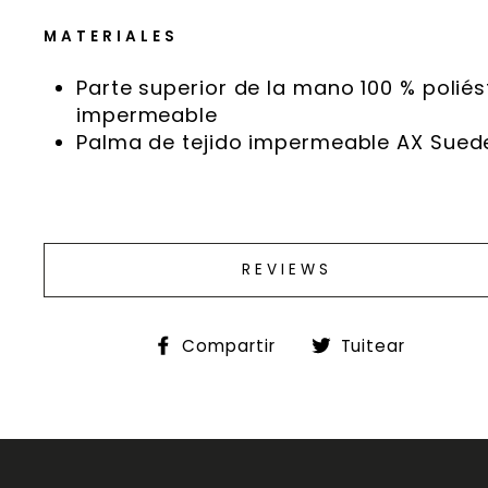
MATERIALES
Parte superior de la mano 100 % poliés
impermeable
Palma de tejido impermeable AX Sue
REVIEWS
Compartir
Tuitea
Compartir
Tuitear
en
en
Facebook
Twitte