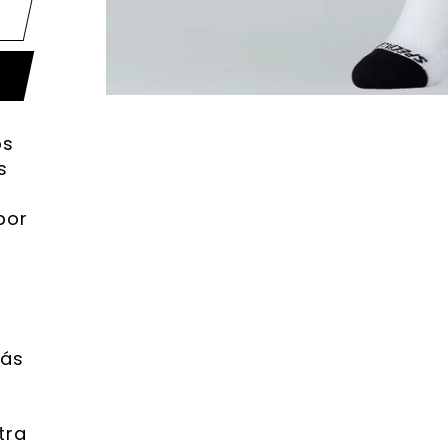
os
s
n
por
más
tra