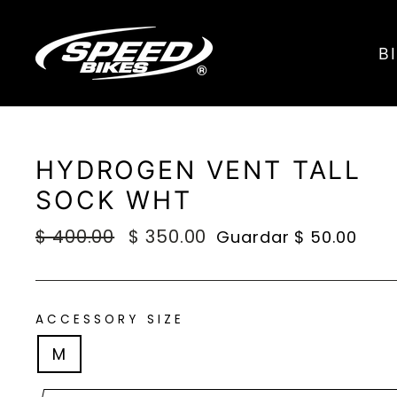
Ir
directamente
B
al
contenido
HYDROGEN VENT TALL
SOCK WHT
Precio
$ 400.00
Precio
$ 350.00
Guardar $ 50.00
habitual
de
oferta
ACCESSORY SIZE
M