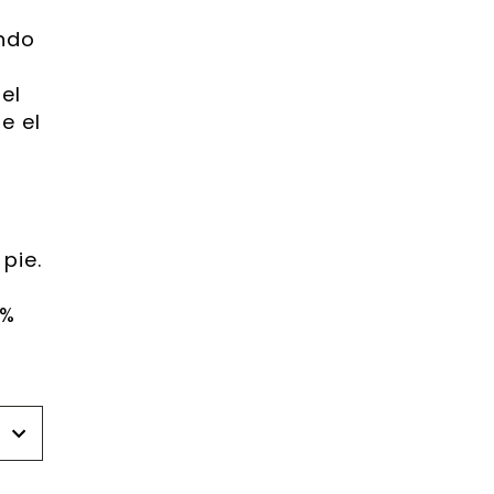
ndo
el
e el
pie.
5%