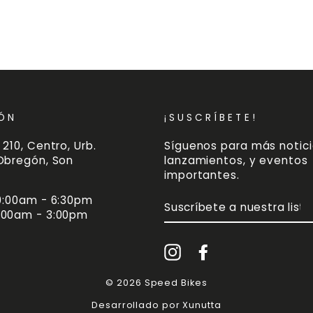
r
r
ÓN
¡SUSCRÍBETE!
 210, Centro, Urb.
Síguenos para más notici
 Obregón, Son
lanzamientos, y eventos
importantes.
 9:00am - 6:30pm
SUSCRÍBETE
A
:00am - 3:00pm
NUESTRA
LISTA
DE
Instagram
Facebook
CORREO
© 2026 Speed Bikes
Desarrollado por Xunutta