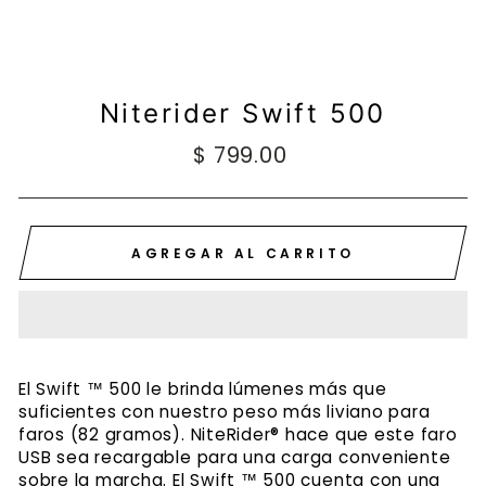
Niterider Swift 500
Precio
$ 799.00
habitual
AGREGAR AL CARRITO
El Swift ™ 500 le brinda lúmenes más que
suficientes con nuestro peso más liviano para
faros (82 gramos). NiteRider® hace que este faro
USB sea recargable para una carga conveniente
sobre la marcha. El Swift ™ 500 cuenta con una