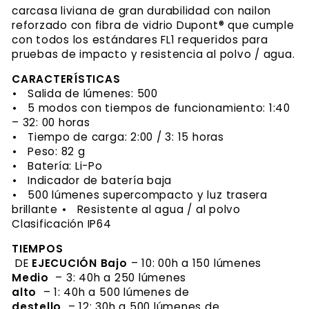
carcasa liviana de gran durabilidad con nailon
reforzado con fibra de vidrio Dupont® que cumple
con todos los estándares FL1 requeridos para
pruebas de impacto y resistencia al polvo / agua.
CARACTERÍSTICAS
•
Salida de lúmenes: 500
•
5 modos con tiempos de funcionamiento: 1:40
– 32: 00 horas
•
Tiempo de carga: 2:00 / 3: 15 horas
•
Peso: 82 g
•
Batería: Li-Po
•
Indicador de batería baja
•
500 lúmenes supercompacto y luz trasera
brillante
•
Resistente al agua / al polvo
Clasificación IP64
TIEMPOS
DE
EJECUCIÓN
Bajo
– 10: 00h a 150 lúmenes
Medio
– 3: 40h a 250 lúmenes
alto
– 1: 40h a 500 lúmenes de
destello
– 12: 30h a 500 lúmenes de