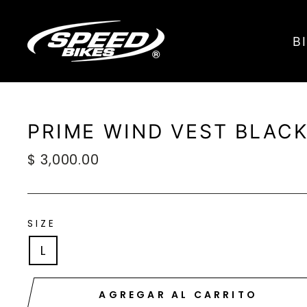
Ir
directamente
B
al
contenido
PRIME WIND VEST BLAC
Precio
$ 3,000.00
habitual
SIZE
L
AGREGAR AL CARRITO