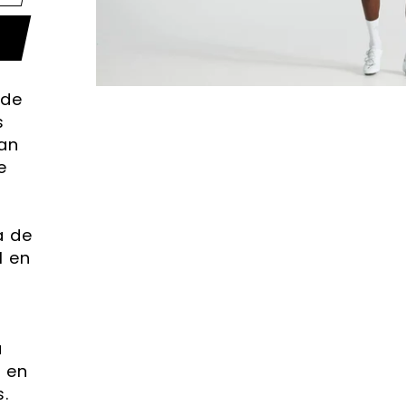
 de
s
man
e
a de
l en
a
r en
.