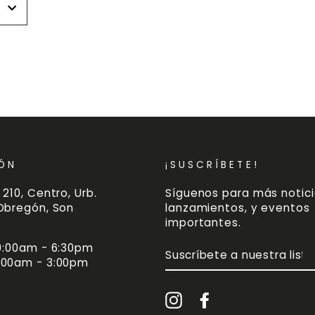
r
r
ÓN
¡SUSCRÍBETE!
 210, Centro, Urb.
Síguenos para más notici
 Obregón, Son
lanzamientos, y eventos
importantes.
 9:00am - 6:30pm
SUSCRÍBETE
A
:00am - 3:00pm
NUESTRA
LISTA
DE
Instagram
Facebook
CORREO