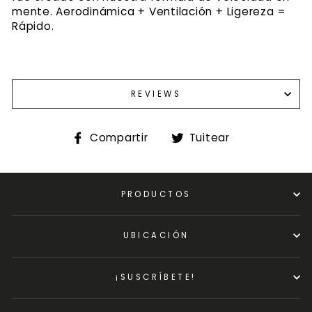
mente. Aerodinámica + Ventilación + Ligereza =
Rápido.
REVIEWS
Compartir
Tuitear
Compartir
Tuitear
en
en
Facebook
Twitter
PRODUCTOS
UBICACIÓN
¡SUSCRÍBETE!