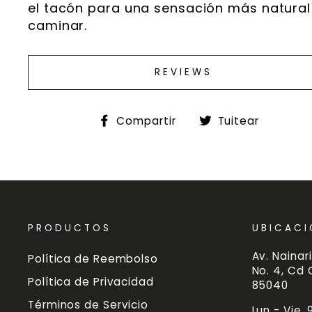
el tacón para una sensación más natural
caminar.
REVIEWS
Compartir
Tuitea
Compartir
Tuitear
en
en
Facebook
Twitte
PRODUCTOS
UBICACI
Av. Nainari
Política de Reembolso
No. 4, Cd
Política de Privacidad
85040
Términos de Servicio
Lun - Vie,