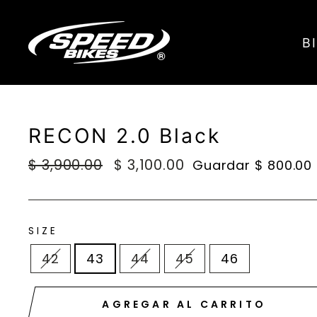
Ir
directamente
B
al
contenido
RECON 2.0 Black
Precio
$ 3,900.00
Precio
$ 3,100.00
Guardar $ 800.00
habitual
de
oferta
SIZE
42
43
44
45
46
AGREGAR AL CARRITO