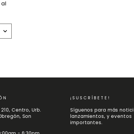
 al
r
r
ÓN
¡SUSCRÍBETE!
 210, Centro, Urb.
Síguenos para más notici
 Obregón, Son
lanzamientos, y eventos
importantes.
 9:00am - 6:30pm
SUSCRÍBETE