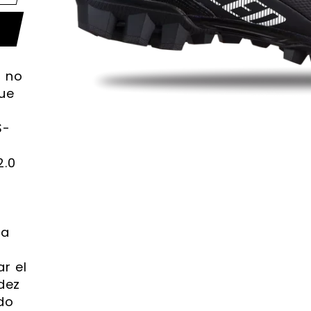
 no
que
a
S-
2.0
ta
r el
idez
do