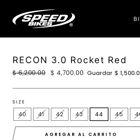
Ir
directamente
B
al
contenido
RECON 3.0 Rocket Red
Precio
$ 6,200.00
Precio
$ 4,700.00
Guardar $ 1,500.
habitual
de
oferta
SIZE
40
41
42
43
44
45
4
AGREGAR AL CARRITO