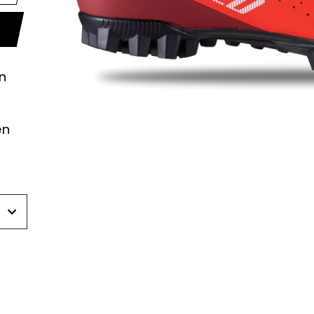
n
-
en
r
r