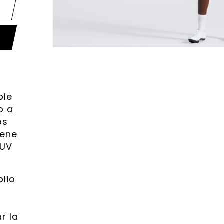
ble
o a
os
iene
 UV
plio
r la