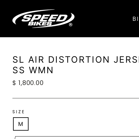
Ir
directamente
B
al
contenido
SL AIR DISTORTION JER
SS WMN
Precio
$ 1,800.00
habitual
SIZE
M