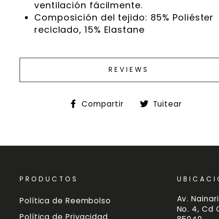
ventilación fácilmente.
Composición del tejido: 85% Poliéster
reciclado, 15% Elastane
REVIEWS
Compartir
Tuitea
Compartir
Tuitear
en
en
Facebook
Twitte
PRODUCTOS
UBICACI
Av. Nainari
Política de Reembolso
No. 4, Cd
Política de Privacidad