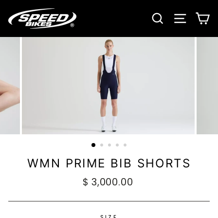
Ir
directamente
BUSCAR
NAVE
C
al
contenido
WMN PRIME BIB SHORTS
Precio
$ 3,000.00
habitual
SIZE